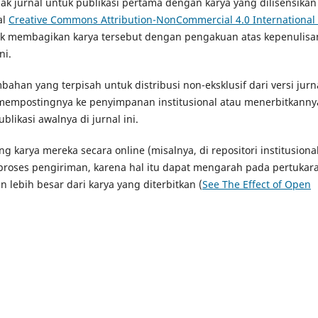
 jurnal untuk publikasi pertama dengan karya yang dilisensikan
al
Creative Commons Attribution-NonCommercial 4.0 International
k membagikan karya tersebut dengan pengakuan atas kepenulisa
ni.
han yang terpisah untuk distribusi non-eksklusif dari versi jurn
a, mempostingnya ke penyimpanan institusional atau menerbitkanny
ikasi awalnya di jurnal ini.
 karya mereka secara online (misalnya, di repositori institusiona
proses pengiriman, karena hal itu dapat mengarah pada pertukar
n lebih besar dari karya yang diterbitkan (
See The Effect of Open