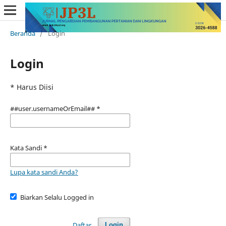
Beranda
/
Login
Login
* Harus Diisi
##user.usernameOrEmail##
*
Kata Sandi
*
Lupa kata sandi Anda?
Biarkan Selalu Logged in
Daftar
Login