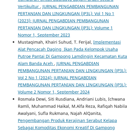
Vertikultur
,
JURNAL PENGABDIAN PEMBANGUNAN
PERTANIAN DAN LINGKUNGAN (JP3L): Vol 1 No 1
(2023): JURNAL PENGABDIAN PEMBANGUNAN
PERTANIAN DAN LINGKUNGAN (JP3L): Volume 1
Nomor 1, September 2023
Mustaqimah, Khairi Suhud, T. Ferijal,
Implementasi
Alat Pencacah Daging Ikan Pada Kelompok Usaha
Putroe Pantai Di Gampong Lamdingin Kecamatan Kuta
Alam Banda Aceh
,
JURNAL PENGABDIAN
PEMBANGUNAN PERTANIAN DAN LINGKUNGAN (JP3L):
Vol 2 No 1 (2024): JURNAL PENGABDIAN
PEMBANGUNAN PERTANIAN DAN LINGKUNGAN (JP3L):
Volume 2 Nomor 1, September 2024
Rosmala Dewi, Siti Rusdiana, Andriani Lubis, Ichwana
Ramli, Muhammad Haikal, M.Alfa Reza, Rafiqah Nabila
Awalyani, Sufla Rukmana, Najah AlQanita,
Pengembangan Produk Kerajinan Serabut Kelapa
Sebagai Komoditas Ekonomi Kreatif Di Gampong