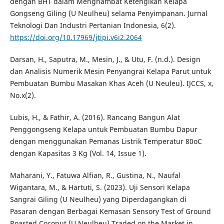
dengan BHT dalam Menghambat Ketengikan Kelapa
Gongseng Giling (U Neulheu) selama Penyimpanan. Jurnal
Teknologi Dan Industri Pertanian Indonesia, 6(2).
https://doi.org/10.17969/jtipi.v6i2.2064
Darsan, H., Saputra, M., Mesin, J., & Utu, F. (n.d.). Design
dan Analisis Numerik Mesin Penyangrai Kelapa Parut untuk
Pembuatan Bumbu Masakan Khas Aceh (U Neuleu). IJCCS, x,
No.x(2).
Lubis, H., & Fathir, A. (2016). Rancang Bangun Alat
Penggongseng Kelapa untuk Pembuatan Bumbu Dapur
dengan menggunakan Pemanas Listrik Temperatur 80oC
dengan Kapasitas 3 Kg (Vol. 14, Issue 1).
Maharani, Y., Fatuwa Alfian, R., Gustina, N., Naufal
Wigantara, M., & Hartuti, S. (2023). Uji Sensori Kelapa
Sangrai Giling (U Neulheu) yang Diperdagangkan di
Pasaran dengan Berbagai Kemasan Sensory Test of Ground
Roasted Coconut (U Neulheu) Traded on the Market in