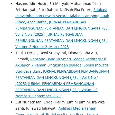
Hasanuddin Husin, Sri Maryati, Muhammad Irfan
Febriansyah, Suci Rahmi, Nafisah Eka Puteri,
Edukasi
Penyembelihan Hewan Secara Halal di Gampong Suak
Ribee, Aceh Barat
,
JURNAL PENGABDIAN
PEMBANGUNAN PERTANIAN DAN LINGKUNGAN (JP3L):
Vol 2 No 2 (2025): JURNAL PENGABDIAN
PEMBANGUNAN PERTANIAN DAN LINGKUNGAN (JP3L):
Volume 2 Nomor 2, Maret 2025
Teuku Ferijal, Dewi Sri Jayanti, Diana Sapha A.H,
Samadi,
Rancang Bangun Smart Feeder Terintegrasi
Akuaponik Ramah Lingkungan sebagai Solusi Inovatif
Budidaya Ikan
,
JURNAL PENGABDIAN PEMBANGUNAN
PERTANIAN DAN LINGKUNGAN (JP3L): Vol 3 No 1
(2025): JURNAL PENGABDIAN PEMBANGUNAN
PERTANIAN DAN LINGKUNGAN (JP3L): Volume 3
Nomor 1, September 2025
Cut Nur Ichsan, Erida, Halim, Jumini Jumini, Ira Vika
Santi, Juliawati Juliawati,
Aplikasi Media Tanam
Campuran Untuk Budidaya Bayam Brazil Secara