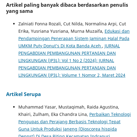
Artikel paling banyak dibaca berdasarkan penulis
yang sama
Zalniati Fonna Rozali, Cut Nilda, Normalina Arpi, Cut
Erika, Yusriana Yusriana, Murna Muzaifa,
Edukasi dan
Pendampingan Penerapan Sistem Jaminan Halal Pada
UMKM Puty Donut’s Di Kota Banda Aceh
,
JURNAL
PENGABDIAN PEMBANGUNAN PERTANIAN DAN
LINGKUNGAN (JP3L): Vol 1 No 2 (2024): JURNAL
PENGABDIAN PEMBANGUNAN PERTANIAN DAN
LINGKUNGAN (JP3L): Volume 1 Nomor 2, Maret 2024
Artikel Serupa
Muhammad Yasar, Mustaqimah, Raida Agustina,
Khairi, Zulham, Eka Chandra Lina,
Perbaikan Teknologi
Pengupas dan Perajang Berbasis Teknologi Tepat
Guna Untuk Produksi Janeng (Dioscorea hispida
Dennst) Di Desa Riting Kecamatan Indrapuri