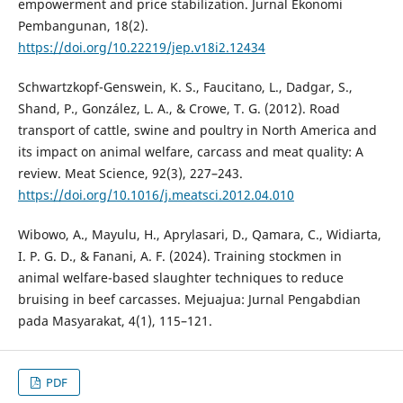
empowerment and price stabilization. Jurnal Ekonomi
Pembangunan, 18(2).
https://doi.org/10.22219/jep.v18i2.12434
Schwartzkopf-Genswein, K. S., Faucitano, L., Dadgar, S.,
Shand, P., González, L. A., & Crowe, T. G. (2012). Road
transport of cattle, swine and poultry in North America and
its impact on animal welfare, carcass and meat quality: A
review. Meat Science, 92(3), 227–243.
https://doi.org/10.1016/j.meatsci.2012.04.010
Wibowo, A., Mayulu, H., Aprylasari, D., Qamara, C., Widiarta,
I. P. G. D., & Fanani, A. F. (2024). Training stockmen in
animal welfare-based slaughter techniques to reduce
bruising in beef carcasses. Mejuajua: Jurnal Pengabdian
pada Masyarakat, 4(1), 115–121.
PDF