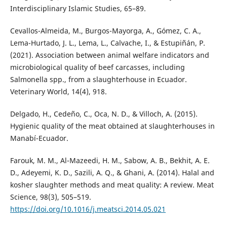
Interdisciplinary Islamic Studies, 65–89.
Cevallos-Almeida, M., Burgos-Mayorga, A., Gómez, C. A.,
Lema-Hurtado, J. L., Lema, L., Calvache, I., & Estupiñán, P.
(2021). Association between animal welfare indicators and
microbiological quality of beef carcasses, including
Salmonella spp., from a slaughterhouse in Ecuador.
Veterinary World, 14(4), 918.
Delgado, H., Cedeño, C., Oca, N. D., & Villoch, A. (2015).
Hygienic quality of the meat obtained at slaughterhouses in
Manabí-Ecuador.
Farouk, M. M., Al-Mazeedi, H. M., Sabow, A. B., Bekhit, A. E.
D., Adeyemi, K. D., Sazili, A. Q., & Ghani, A. (2014). Halal and
kosher slaughter methods and meat quality: A review. Meat
Science, 98(3), 505–519.
https://doi.org/10.1016/j.meatsci.2014.05.021