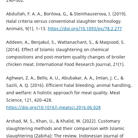
290–302.
Abdullah, F. A. A., Borilova, G., & Steinhauserova, I. (2019).
Halal criteria versus conventional slaughter technology.
Animals, 9(1), 1–13.
https://doi.org/10.1093/ps/78.2.277
Addeen, A., Benjakul, S., Wattanachant, S., & Maqsood, S.
(2014). Effect of Islamic slaughtering on chemical
compositions and post-mortem quality changes of broiler
chicken meat. International Food Research Journal, 21(1).
Aghwan, Z. A., Bello, A. U., Abubakar, A. A., Imlan, J. C., &
Sazili, A. Q. (2016). Efficient halal bleeding, animal handling,
and welfare: A holistic approach for meat quality. Meat
Science, 121, 420–428.
https://doi.org/10.1016/j.meatsci.2016.06.028
Arshad, M. S., Khan, U., & Khalid, W. (2022). Customary
slaughtering methods and their comparison with Islamic
slaughtering (Zabiha): The review. Indonesian Journal of