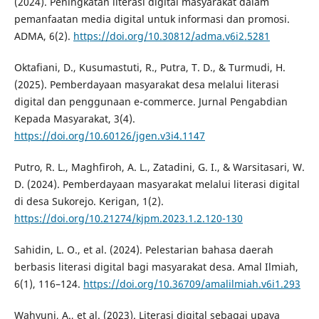
(2024). Peningkatan literasi digital masyarakat dalam
pemanfaatan media digital untuk informasi dan promosi.
ADMA, 6(2).
https://doi.org/10.30812/adma.v6i2.5281
Oktafiani, D., Kusumastuti, R., Putra, T. D., & Turmudi, H.
(2025). Pemberdayaan masyarakat desa melalui literasi
digital dan penggunaan e-commerce. Jurnal Pengabdian
Kepada Masyarakat, 3(4).
https://doi.org/10.60126/jgen.v3i4.1147
Putro, R. L., Maghfiroh, A. L., Zatadini, G. I., & Warsitasari, W.
D. (2024). Pemberdayaan masyarakat melalui literasi digital
di desa Sukorejo. Kerigan, 1(2).
https://doi.org/10.21274/kjpm.2023.1.2.120-130
Sahidin, L. O., et al. (2024). Pelestarian bahasa daerah
berbasis literasi digital bagi masyarakat desa. Amal Ilmiah,
6(1), 116–124.
https://doi.org/10.36709/amalilmiah.v6i1.293
Wahyuni, A., et al. (2023). Literasi digital sebagai upaya