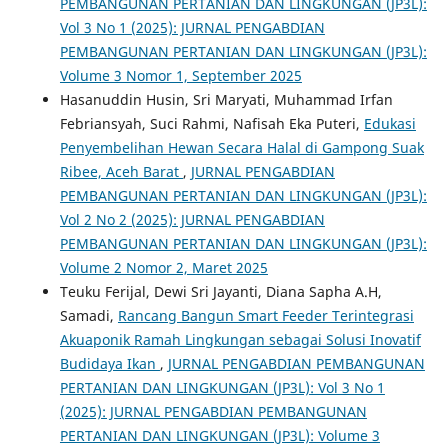
PEMBANGUNAN PERTANIAN DAN LINGKUNGAN (JP3L):
Vol 3 No 1 (2025): JURNAL PENGABDIAN
PEMBANGUNAN PERTANIAN DAN LINGKUNGAN (JP3L):
Volume 3 Nomor 1, September 2025
Hasanuddin Husin, Sri Maryati, Muhammad Irfan
Febriansyah, Suci Rahmi, Nafisah Eka Puteri,
Edukasi
Penyembelihan Hewan Secara Halal di Gampong Suak
Ribee, Aceh Barat
,
JURNAL PENGABDIAN
PEMBANGUNAN PERTANIAN DAN LINGKUNGAN (JP3L):
Vol 2 No 2 (2025): JURNAL PENGABDIAN
PEMBANGUNAN PERTANIAN DAN LINGKUNGAN (JP3L):
Volume 2 Nomor 2, Maret 2025
Teuku Ferijal, Dewi Sri Jayanti, Diana Sapha A.H,
Samadi,
Rancang Bangun Smart Feeder Terintegrasi
Akuaponik Ramah Lingkungan sebagai Solusi Inovatif
Budidaya Ikan
,
JURNAL PENGABDIAN PEMBANGUNAN
PERTANIAN DAN LINGKUNGAN (JP3L): Vol 3 No 1
(2025): JURNAL PENGABDIAN PEMBANGUNAN
PERTANIAN DAN LINGKUNGAN (JP3L): Volume 3