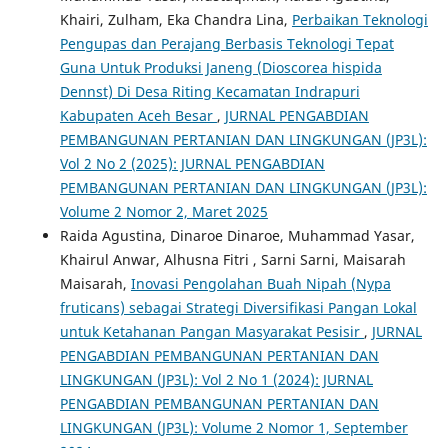
Khairi, Zulham, Eka Chandra Lina,
Perbaikan Teknologi
Pengupas dan Perajang Berbasis Teknologi Tepat
Guna Untuk Produksi Janeng (Dioscorea hispida
Dennst) Di Desa Riting Kecamatan Indrapuri
Kabupaten Aceh Besar
,
JURNAL PENGABDIAN
PEMBANGUNAN PERTANIAN DAN LINGKUNGAN (JP3L):
Vol 2 No 2 (2025): JURNAL PENGABDIAN
PEMBANGUNAN PERTANIAN DAN LINGKUNGAN (JP3L):
Volume 2 Nomor 2, Maret 2025
Raida Agustina, Dinaroe Dinaroe, Muhammad Yasar,
Khairul Anwar, Alhusna Fitri , Sarni Sarni, Maisarah
Maisarah,
Inovasi Pengolahan Buah Nipah (Nypa
fruticans) sebagai Strategi Diversifikasi Pangan Lokal
untuk Ketahanan Pangan Masyarakat Pesisir
,
JURNAL
PENGABDIAN PEMBANGUNAN PERTANIAN DAN
LINGKUNGAN (JP3L): Vol 2 No 1 (2024): JURNAL
PENGABDIAN PEMBANGUNAN PERTANIAN DAN
LINGKUNGAN (JP3L): Volume 2 Nomor 1, September