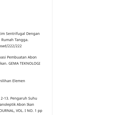
stim Sentrifugal Dengan
il Rumah Tangga.
nload/222/222
novasi Pembuatan Abon
n Ikan. GEMA TEKNOLOGI
milihan Elemen
no. 2-13. Pengaruh Suhu
noleptik Abon Ikan
OURNAL, VOL. I NO. 1 pp