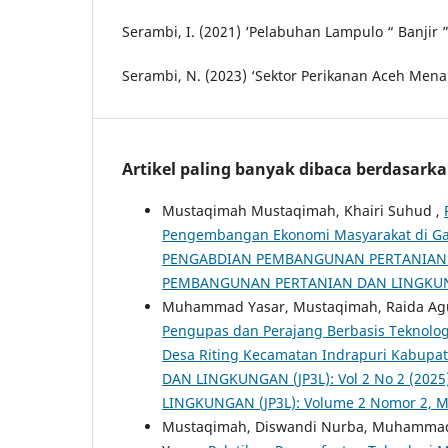
Serambi, I. (2021) ‘Pelabuhan Lampulo “ Banjir ”
Serambi, N. (2023) ‘Sektor Perikanan Aceh Menant
Artikel paling banyak dibaca berdasark
Mustaqimah Mustaqimah, Khairi Suhud ,
Pengembangan Ekonomi Masyarakat di Ga
PENGABDIAN PEMBANGUNAN PERTANIAN DAN
PEMBANGUNAN PERTANIAN DAN LINGKUNGA
Muhammad Yasar, Mustaqimah, Raida Agus
Pengupas dan Perajang Berbasis Teknologi
Desa Riting Kecamatan Indrapuri Kabupa
DAN LINGKUNGAN (JP3L): Vol 2 No 2 (2
LINGKUNGAN (JP3L): Volume 2 Nomor 2, M
Mustaqimah, Diswandi Nurba, Muhammad Y