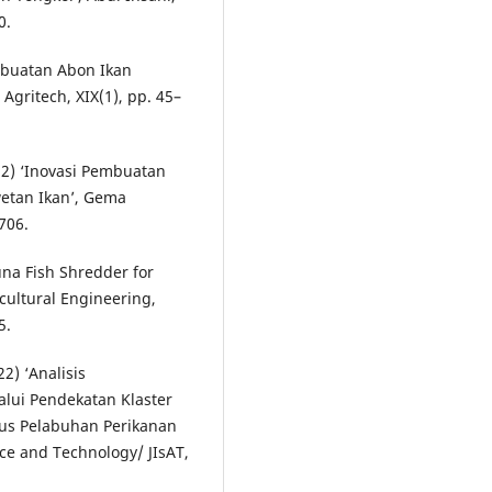
0.
embuatan Abon Ikan
gritech, XIX(1), pp. 45–
012) ‘Inovasi Pembuatan
etan Ikan’, Gema
706.
una Fish Shredder for
cultural Engineering,
5.
2) ‘Analisis
lui Pendekatan Klaster
us Pelabuhan Perikanan
ce and Technology/ JIsAT,