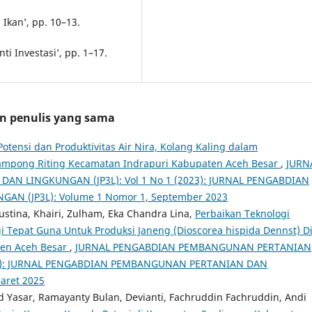
 Ikan’, pp. 10–13.
i Investasi’, pp. 1–17.
an penulis yang sama
Potensi dan Produktivitas Air Nira, Kolang Kaling dalam
mpong Riting Kecamatan Indrapuri Kabupaten Aceh Besar
,
JURN
 LINGKUNGAN (JP3L): Vol 1 No 1 (2023): JURNAL PENGABDIAN
N (JP3L): Volume 1 Nomor 1, September 2023
tina, Khairi, Zulham, Eka Chandra Lina,
Perbaikan Teknologi
 Tepat Guna Untuk Produksi Janeng (Dioscorea hispida Dennst) D
ten Aceh Besar
,
JURNAL PENGABDIAN PEMBANGUNAN PERTANIAN
025): JURNAL PENGABDIAN PEMBANGUNAN PERTANIAN DAN
aret 2025
asar, Ramayanty Bulan, Devianti, Fachruddin Fachruddin, Andi