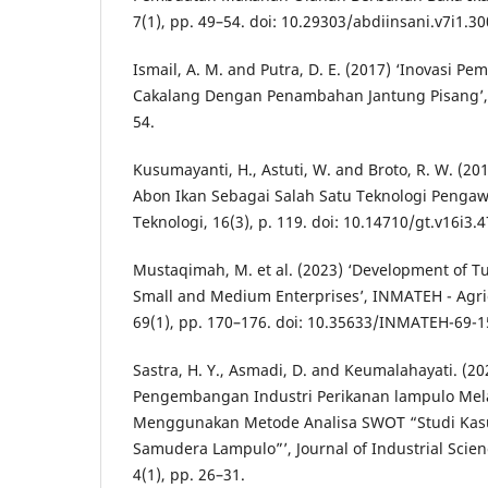
7(1), pp. 49–54. doi: 10.29303/abdiinsani.v7i1.30
Ismail, A. M. and Putra, D. E. (2017) ‘Inovasi P
Cakalang Dengan Penambahan Jantung Pisang’, A
54.
Kusumayanti, H., Astuti, W. and Broto, R. W. (2
Abon Ikan Sebagai Salah Satu Teknologi Pengaw
Teknologi, 16(3), p. 119. doi: 10.14710/gt.v16i3.4
Mustaqimah, M. et al. (2023) ‘Development of T
Small and Medium Enterprises’, INMATEH - Agri
69(1), pp. 170–176. doi: 10.35633/INMATEH-69-1
Sastra, H. Y., Asmadi, D. and Keumalahayati. (202
Pengembangan Industri Perikanan lampulo Mela
Menggunakan Metode Analisa SWOT “Studi Kas
Samudera Lampulo”’, Journal of Industrial Scien
4(1), pp. 26–31.