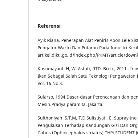
Referensi
Ayik Riana. Penerapan Alat Peniris Abon Lele Si
Pengatur Waktu Dan Putaran Pada Industri Kec
artikel.dikti.go.id/index.php/PKMT/article/dow
Kusumayanti H, W. Astuti, RTD. Broto, 2011 . I
Ikan Sebagai Salah Satu Teknologi Pengaweta
Vol. 16 No 3.
Sularso, 1994.Dasar‐dasar Perencanaan dan pe
Mesin.Pradya paramita, Jakarta.
Sulthoniyah ‎ S.T.M, T.D Sulistiyati, E. Suprayit
Pengukusan Terhadap Kandungan Gizi Dan Orga
Gabus (Ophiocephalus striatus).THPi STUDENT J