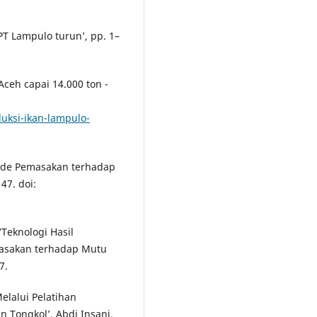
T Lampulo turun’, pp. 1–
Aceh capai 14.000 ton -
uksi-ikan-lampulo-
tode Pemasakan terhadap
47. doi:
‘Teknologi Hasil
masakan terhadap Mutu
7.
 Melalui Pelatihan
Tongkol’, Abdi Insani,