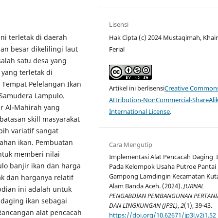
Lisensi
ni terletak di daerah
Hak Cipta (c) 2024 Mustaqimah, Khairi
n besar dikelilingi laut
Ferial
alah satu desa yang
yang terletak di
 Tempat Pelelangan Ikan
Artikel ini berlisensi
Creative Common
I Samudera Lampulo.
Attribution-NonCommercial-ShareAlik
ar Al-Mahirah yang
International License
.
batasan skill masyarakat
h variatif sangat
lahan ikan. Pembuatan
Cara Mengutip
ntuk memberi nilai
Implementasi Alat Pencacah Daging 
o banjir ikan dan harga
Pada Kelompok Usaha Putroe Pantai 
Gampong Lamdingin Kecamatan Kut
k dan harganya relatif
Alam Banda Aceh. (2024).
JURNAL
dian ini adalah untuk
PENGABDIAN PEMBANGUNAN PERTANI
daging ikan sebagai
DAN LINGKUNGAN (JP3L)
,
2
(1), 39-43.
 Rancangan alat pencacah
https://doi.org/10.62671/jp3l.v2i1.52