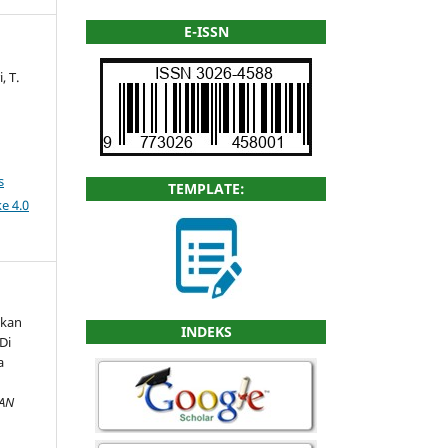
E-ISSN
, T.
s
TEMPLATE:
e 4.0
Ikan
INDEKS
Di
a
AN