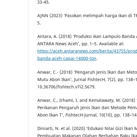
33-45.
AJNN (2023) ‘Pasokan melimpah harga ikan di TP
5.
Antara, A. (2018) ‘Produksi ikan Lampulo Banda 
ANTARA News Aceh’, pp. 1–5. Available at:
https://aceh.antaranews.com/berita/43755/prod
banda-aceh-capai-14000-ton
.
Anwar, C.- (2018) ‘Pengaruh Jenis Ikan dan Me
Mutu Abon Ikan’, Jurnal FishtecH, 7(2), pp. 138–1
10.36706/fishtech.v7i2.5679.
Anwar, C., Irhami, I. and Kemalawaty, M. (2018) 
Perikanan Pengaruh Jenis Ikan dan Metode Pe
Abon Ikan T’, FishtecH-Jurnal, 10(10), pp. 138–14
Diniarti, N. et al. (2020) ‘Edukasi Nilai Gizi Ikan
Pembuatan Makanan Olahan Berbahan Baku Ikan 