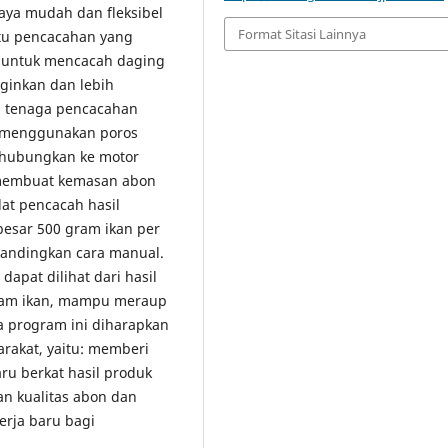
aya mudah dan fleksibel
Format Sitasi Lainnya
tu pencacahan yang
 untuk mencacah daging
ginkan dan lebih
n tenaga pencacahan
n menggunakan poros
ihubungkan ke motor
ah membuat kemasan abon
at pencacah hasil
besar 500 gram ikan per
bandingkan cara manual.
dapat dilihat dari hasil
gram ikan, mampu meraup
a program ini diharapkan
rakat, yaitu: memberi
u berkat hasil produk
an kualitas abon dan
rja baru bagi