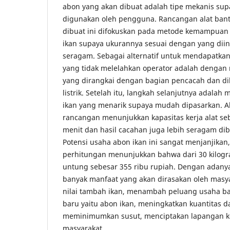
abon yang akan dibuat adalah tipe mekanis sup
digunakan oleh pengguna. Rancangan alat ban
dibuat ini difokuskan pada metode kemampuan
ikan supaya ukurannya sesuai dengan yang diin
seragam. Sebagai alternatif untuk mendapatka
yang tidak melelahkan operator adalah denga
yang dirangkai dengan bagian pencacah dan d
listrik. Setelah itu, langkah selanjutnya adal
ikan yang menarik supaya mudah dipasarkan. Al
rancangan menunjukkan kapasitas kerja alat se
menit dan hasil cacahan juga lebih seragam di
Potensi usaha abon ikan ini sangat menjanjikan, 
perhitungan menunjukkan bahwa dari 30 kilo
untung sebesar 355 ribu rupiah. Dengan adany
banyak manfaat yang akan dirasakan oleh masya
nilai tambah ikan, menambah peluang usaha bar
baru yaitu abon ikan, meningkatkan kuantitas d
meminimumkan susut, menciptakan lapangan ke
masyarakat.