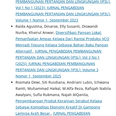
PEMBANGUNAN PERTANIAN DAN LINGKUNGAN (JP3L):
Vol 1 No 1 (2023): JURNAL PENGABDIAN
PEMBANGUNAN PERTANIAN DAN LINGKUNGAN (JP3L):
Volume 1 Nomor 1, September 2023
Raida Agustina, Dinaroe, Elly Susanti, Diswandi
Nurba, Khairul Anwar,
Diversifikasi Pangan Lokal:
Pemanfaatan Ampas Kelapa Dari Rantai Produksi VCO
Menjadi Tepung Kelapa Sebagai Bahan Baku Pangan
Alternatif
,
JURNAL PENGABDIAN PEMBANGUNAN
PERTANIAN DAN LINGKUNGAN (JP3L): Vol 3 No 1
(2025): JURNAL PENGABDIAN PEMBANGUNAN
PERTANIAN DAN LINGKUNGAN (JP3L): Volume 3
Nomor 1, September 2025
Rosmala Dewi, Siti Rusdiana, Andriani Lubis, Ichwana
Ramli, Muhammad Haikal, M.Alfa Reza, Rafiqah Nabila
Awalyani, Sufla Rukmana, Najah AlQanita,
Pengembangan Produk Kerajinan Serabut Kelapa
Sebagai Komoditas Ekonomi Kreatif Di Gampong
Lamnga Aceh Besar
,
JURNAL PENGABDIAN