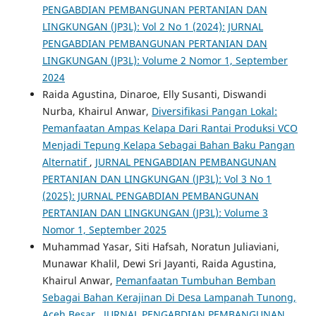
PENGABDIAN PEMBANGUNAN PERTANIAN DAN
LINGKUNGAN (JP3L): Vol 2 No 1 (2024): JURNAL
PENGABDIAN PEMBANGUNAN PERTANIAN DAN
LINGKUNGAN (JP3L): Volume 2 Nomor 1, September
2024
Raida Agustina, Dinaroe, Elly Susanti, Diswandi
Nurba, Khairul Anwar,
Diversifikasi Pangan Lokal:
Pemanfaatan Ampas Kelapa Dari Rantai Produksi VCO
Menjadi Tepung Kelapa Sebagai Bahan Baku Pangan
Alternatif
,
JURNAL PENGABDIAN PEMBANGUNAN
PERTANIAN DAN LINGKUNGAN (JP3L): Vol 3 No 1
(2025): JURNAL PENGABDIAN PEMBANGUNAN
PERTANIAN DAN LINGKUNGAN (JP3L): Volume 3
Nomor 1, September 2025
Muhammad Yasar, Siti Hafsah, Noratun Juliaviani,
Munawar Khalil, Dewi Sri Jayanti, Raida Agustina,
Khairul Anwar,
Pemanfaatan Tumbuhan Bemban
Sebagai Bahan Kerajinan Di Desa Lampanah Tunong,
Aceh Besar
,
JURNAL PENGABDIAN PEMBANGUNAN