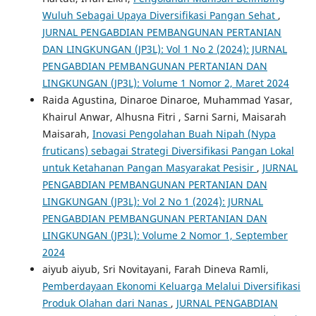
Wuluh Sebagai Upaya Diversifikasi Pangan Sehat
,
JURNAL PENGABDIAN PEMBANGUNAN PERTANIAN
DAN LINGKUNGAN (JP3L): Vol 1 No 2 (2024): JURNAL
PENGABDIAN PEMBANGUNAN PERTANIAN DAN
LINGKUNGAN (JP3L): Volume 1 Nomor 2, Maret 2024
Raida Agustina, Dinaroe Dinaroe, Muhammad Yasar,
Khairul Anwar, Alhusna Fitri , Sarni Sarni, Maisarah
Maisarah,
Inovasi Pengolahan Buah Nipah (Nypa
fruticans) sebagai Strategi Diversifikasi Pangan Lokal
untuk Ketahanan Pangan Masyarakat Pesisir
,
JURNAL
PENGABDIAN PEMBANGUNAN PERTANIAN DAN
LINGKUNGAN (JP3L): Vol 2 No 1 (2024): JURNAL
PENGABDIAN PEMBANGUNAN PERTANIAN DAN
LINGKUNGAN (JP3L): Volume 2 Nomor 1, September
2024
aiyub aiyub, Sri Novitayani, Farah Dineva Ramli,
Pemberdayaan Ekonomi Keluarga Melalui Diversifikasi
Produk Olahan dari Nanas
,
JURNAL PENGABDIAN