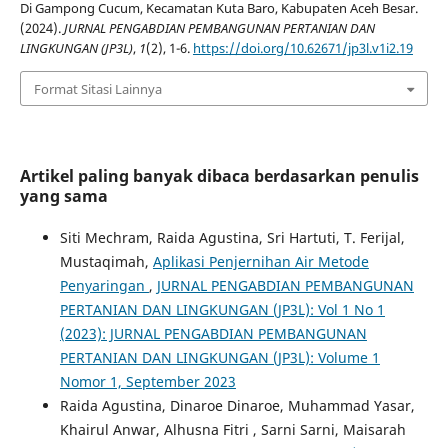
Di Gampong Cucum, Kecamatan Kuta Baro, Kabupaten Aceh Besar.
(2024).
JURNAL PENGABDIAN PEMBANGUNAN PERTANIAN DAN
LINGKUNGAN (JP3L)
,
1
(2), 1-6.
https://doi.org/10.62671/jp3l.v1i2.19
Format Sitasi Lainnya
Artikel paling banyak dibaca berdasarkan penulis
yang sama
Siti Mechram, Raida Agustina, Sri Hartuti, T. Ferijal,
Mustaqimah,
Aplikasi Penjernihan Air Metode
Penyaringan
,
JURNAL PENGABDIAN PEMBANGUNAN
PERTANIAN DAN LINGKUNGAN (JP3L): Vol 1 No 1
(2023): JURNAL PENGABDIAN PEMBANGUNAN
PERTANIAN DAN LINGKUNGAN (JP3L): Volume 1
Nomor 1, September 2023
Raida Agustina, Dinaroe Dinaroe, Muhammad Yasar,
Khairul Anwar, Alhusna Fitri , Sarni Sarni, Maisarah