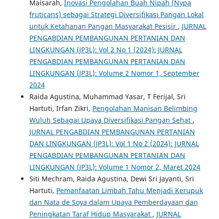
Maisarah,
Inovasi Pengolahan Buah Nipah (Nypa
fruticans) sebagai Strategi Diversifikasi Pangan Lokal
untuk Ketahanan Pangan Masyarakat Pesisir
,
JURNAL
PENGABDIAN PEMBANGUNAN PERTANIAN DAN
LINGKUNGAN (JP3L): Vol 2 No 1 (2024): JURNAL
PENGABDIAN PEMBANGUNAN PERTANIAN DAN
LINGKUNGAN (JP3L): Volume 2 Nomor 1, September
2024
Raida Agustina, Muhammad Yasar, T Ferijal, Sri
Hartuti, Irfan Zikri,
Pengolahan Manisan Belimbing
Wuluh Sebagai Upaya Diversifikasi Pangan Sehat
,
JURNAL PENGABDIAN PEMBANGUNAN PERTANIAN
DAN LINGKUNGAN (JP3L): Vol 1 No 2 (2024): JURNAL
PENGABDIAN PEMBANGUNAN PERTANIAN DAN
LINGKUNGAN (JP3L): Volume 1 Nomor 2, Maret 2024
Siti Mechram, Raida Agustina, Dewi Sri Jayanti, Sri
Hartuti,
Pemanfaatan Limbah Tahu Menjadi Kerupuk
dan Nata de Soya dalam Upaya Pemberdayaan dan
Peningkatan Taraf Hidup Masyarakat
,
JURNAL