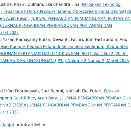
tina, Khairi, Zulham, Eka Chandra Lina,
Perbaikan Teknologi
 Tepat Guna Untuk Produksi Janeng (Dioscorea hispida Dennst) D
ten Aceh Besar
,
JURNAL PENGABDIAN PEMBANGUNAN PERTANIAN
025): JURNAL PENGABDIAN PEMBANGUNAN PERTANIAN DAN
aret 2025
asar, Ramayanty Bulan, Devianti, Fachruddin Fachruddin, Andi
Mesin Kompos Kepada Petani di Kecamatan Seulimum, Kabupaten
UNAN PERTANIAN DAN LINGKUNGAN (JP3L): Vol 2 No 2 (2025):
NIAN DAN LINGKUNGAN (JP3L): Volume 2 Nomor 2, Maret 2025
Irfan Febriansyah, Suci Rahmi, Nafisah Eka Puteri,
Edukasi
mpong Suak Ribee, Aceh Barat
,
JURNAL PENGABDIAN PEMBANGU
 2 No 2 (2025): JURNAL PENGABDIAN PEMBANGUNAN PERTANIAN 
aret 2025
t lanjut
untuk artikel ini.