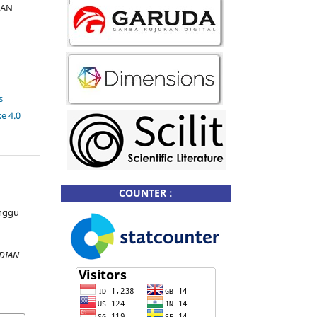
IAN
s
e 4.0
COUNTER :
nggu
DIAN