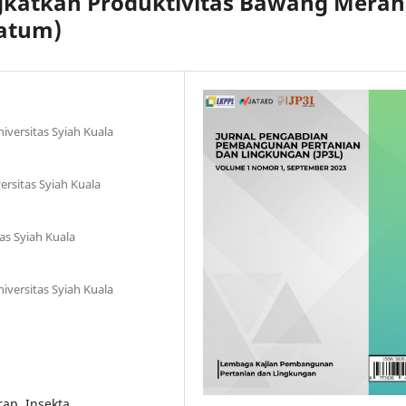
katkan Produktivitas Bawang Merah
gatum)
iversitas Syiah Kuala
ersitas Syiah Kuala
tas Syiah Kuala
iversitas Syiah Kuala
rap, Insekta