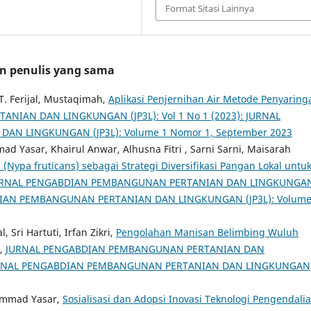
Format Sitasi Lainnya
an penulis yang sama
 T. Ferijal, Mustaqimah,
Aplikasi Penjernihan Air Metode Penyarin
IAN DAN LINGKUNGAN (JP3L): Vol 1 No 1 (2023): JURNAL
N LINGKUNGAN (JP3L): Volume 1 Nomor 1, September 2023
d Yasar, Khairul Anwar, Alhusna Fitri , Sarni Sarni, Maisarah
Nypa fruticans) sebagai Strategi Diversifikasi Pangan Lokal untu
URNAL PENGABDIAN PEMBANGUNAN PERTANIAN DAN LINGKUNGA
GABDIAN PEMBANGUNAN PERTANIAN DAN LINGKUNGAN (JP3L): Volume
 Sri Hartuti, Irfan Zikri,
Pengolahan Manisan Belimbing Wuluh
,
JURNAL PENGABDIAN PEMBANGUNAN PERTANIAN DAN
): JURNAL PENGABDIAN PEMBANGUNAN PERTANIAN DAN LINGKUNGAN
hammad Yasar,
Sosialisasi dan Adopsi Inovasi Teknologi Pengendali