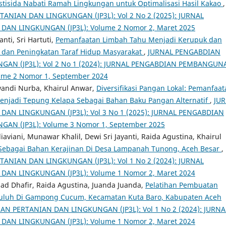
tisida Nabati Ramah Lingkungan untuk Optimalisasi Hasil Kakao
,
IAN DAN LINGKUNGAN (JP3L): Vol 2 No 2 (2025): JURNAL
N LINGKUNGAN (JP3L): Volume 2 Nomor 2, Maret 2025
nti, Sri Hartuti,
Pemanfaatan Limbah Tahu Menjadi Kerupuk dan
dan Peningkatan Taraf Hidup Masyarakat
,
JURNAL PENGABDIAN
N (JP3L): Vol 2 No 1 (2024): JURNAL PENGABDIAN PEMBANGUN
me 2 Nomor 1, September 2024
swandi Nurba, Khairul Anwar,
Diversifikasi Pangan Lokal: Pemanfaa
enjadi Tepung Kelapa Sebagai Bahan Baku Pangan Alternatif
,
JU
 LINGKUNGAN (JP3L): Vol 3 No 1 (2025): JURNAL PENGABDIAN
N (JP3L): Volume 3 Nomor 1, September 2025
aviani, Munawar Khalil, Dewi Sri Jayanti, Raida Agustina, Khairul
bagai Bahan Kerajinan Di Desa Lampanah Tunong, Aceh Besar
,
IAN DAN LINGKUNGAN (JP3L): Vol 1 No 2 (2024): JURNAL
N LINGKUNGAN (JP3L): Volume 1 Nomor 2, Maret 2024
 Dhafir, Raida Agustina, Juanda Juanda,
Pelatihan Pembuatan
uluh Di Gampong Cucum, Kecamatan Kuta Baro, Kabupaten Aceh
PERTANIAN DAN LINGKUNGAN (JP3L): Vol 1 No 2 (2024): JURNA
N LINGKUNGAN (JP3L): Volume 1 Nomor 2, Maret 2024