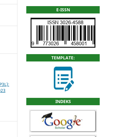
E-ISSN
TEMPLATE:
3L):
023
INDEKS