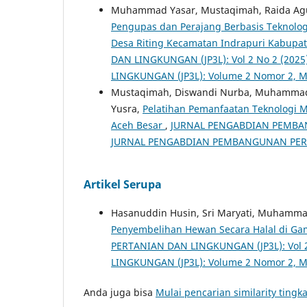
Muhammad Yasar, Mustaqimah, Raida Agus
Pengupas dan Perajang Berbasis Teknologi
Desa Riting Kecamatan Indrapuri Kabupa
DAN LINGKUNGAN (JP3L): Vol 2 No 2 (2
LINGKUNGAN (JP3L): Volume 2 Nomor 2, M
Mustaqimah, Diswandi Nurba, Muhammad Y
Yusra,
Pelatihan Pemanfaatan Teknologi 
Aceh Besar
,
JURNAL PENGABDIAN PEMBANG
JURNAL PENGABDIAN PEMBANGUNAN PERTA
Artikel Serupa
Hasanuddin Husin, Sri Maryati, Muhammad 
Penyembelihan Hewan Secara Halal di Ga
PERTANIAN DAN LINGKUNGAN (JP3L): Vol
LINGKUNGAN (JP3L): Volume 2 Nomor 2, M
Anda juga bisa
Mulai pencarian similarity tingka