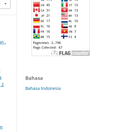
gan
,
k
N
Bahasa
 2
Bahasa Indonesia
an