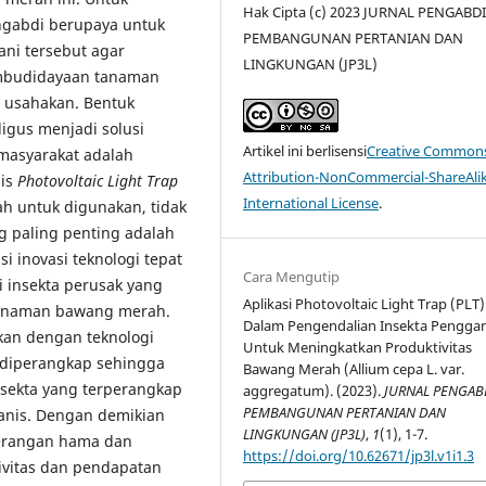
Hak Cipta (c) 2023 JURNAL PENGABD
ngabdi berupaya untuk
PEMBANGUNAN PERTANIAN DAN
ni tersebut agar
LINGKUNGAN (JP3L)
mbudidayaan tanaman
u usahakan. Bentuk
igus menjadi solusi
Artikel ini berlisensi
Creative Common
masyarakat adalah
Attribution-NonCommercial-ShareAlik
nis
Photovoltaic Light Trap
International License
.
ah untuk digunakan, tidak
ng paling penting adalah
asi inovasi teknologi tepat
Cara Mengutip
i insekta perusak yang
Aplikasi Photovoltaic Light Trap (PLT)
 tanaman bawang merah.
Dalam Pengendalian Insekta Pengga
kan dengan teknologi
Untuk Meningkatkan Produktivitas
 diperangkap sehingga
Bawang Merah (Allium cepa L. var.
nsekta yang terperangkap
aggregatum). (2023).
JURNAL PENGAB
PEMBANGUNAN PERTANIAN DAN
nis. Dengan demikian
LINGKUNGAN (JP3L)
,
1
(1), 1-7.
serangan hama dan
https://doi.org/10.62671/jp3l.v1i1.3
ivitas dan pendapatan