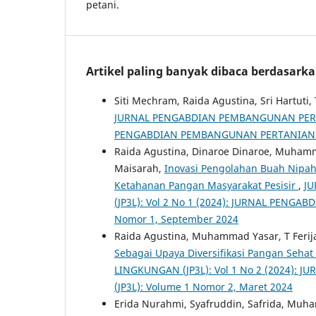
petani.
Artikel paling banyak dibaca berdasark
Siti Mechram, Raida Agustina, Sri Hartuti,
JURNAL PENGABDIAN PEMBANGUNAN PERTAN
PENGABDIAN PEMBANGUNAN PERTANIAN DA
Raida Agustina, Dinaroe Dinaroe, Muhamma
Maisarah,
Inovasi Pengolahan Buah Nipah (
Ketahanan Pangan Masyarakat Pesisir
,
J
(JP3L): Vol 2 No 1 (2024): JURNAL PEN
Nomor 1, September 2024
Raida Agustina, Muhammad Yasar, T Ferijal,
Sebagai Upaya Diversifikasi Pangan Sehat
LINGKUNGAN (JP3L): Vol 1 No 2 (2024
(JP3L): Volume 1 Nomor 2, Maret 2024
Erida Nurahmi, Syafruddin, Safrida, Mu