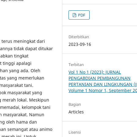
PDF
Diterbitkan
terus meningkat dari
2023-09-16
nnya tidak dapat ditukar
babkan tingkat
tinggi apalagi
Terbitan
han yang ada. Oleh
Vol 1 No 1 (2023): JURNAL
itas yang memerlukan
PENGABDIAN PEMBANGUNAN
PERTANIAN DAN LINGKUNGAN (JP
masyarakat tani.
Volume 1 Nomor 1, September 2
pok masyarakat yang
 merah lokal. Meskipun
Bagian
 memadai, kelompok tani
Articles
an masyarakat. Namun
ang oleh hama dan
unan semangat atau animo
Lisensi
merah ini. Untuk