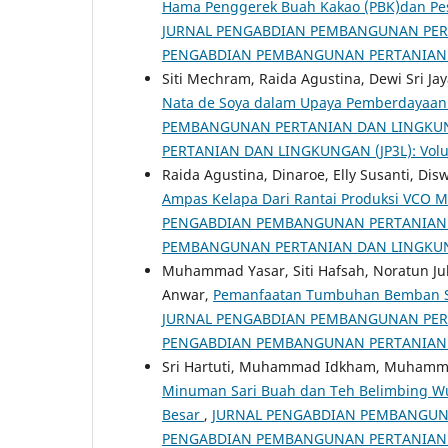
Hama Penggerek Buah Kakao (PBK)dan Pes
JURNAL PENGABDIAN PEMBANGUNAN PERTAN
PENGABDIAN PEMBANGUNAN PERTANIAN DA
Siti Mechram, Raida Agustina, Dewi Sri Jaya
Nata de Soya dalam Upaya Pemberdayaan 
PEMBANGUNAN PERTANIAN DAN LINGKUNGA
PERTANIAN DAN LINGKUNGAN (JP3L): Volu
Raida Agustina, Dinaroe, Elly Susanti, Di
Ampas Kelapa Dari Rantai Produksi VCO M
PENGABDIAN PEMBANGUNAN PERTANIAN DAN
PEMBANGUNAN PERTANIAN DAN LINGKUNGA
Muhammad Yasar, Siti Hafsah, Noratun Juli
Anwar,
Pemanfaatan Tumbuhan Bemban Se
JURNAL PENGABDIAN PEMBANGUNAN PERTAN
PENGABDIAN PEMBANGUNAN PERTANIAN DA
Sri Hartuti, Muhammad Idkham, Muhammad
Minuman Sari Buah dan Teh Belimbing W
Besar
,
JURNAL PENGABDIAN PEMBANGUNAN 
PENGABDIAN PEMBANGUNAN PERTANIAN DA