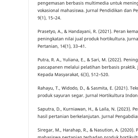
pengemasan berbasis multimedia untuk mening
vokasional mahasiswa. Jurnal Pendidikan dan 
9(1), 15–24.
Prasetyo, A., & Handayani, R. (2021). Peran kem
peningkatan nilai jual produk hortikultura. Jurna
Pertanian, 14(1), 33–41.
Putra, R. A., Yuliana, E., & Sari, M. (2022). Pen
pascapanen melalui pelatihan berbasis praktik.
Kepada Masyarakat, 6(3), 512–520.
Rahayu, T., Widodo, D., & Sasmita, E. (2021). T
produk sayuran segar. Jurnal Hortikultura Indone
Saputra, D., Kurniawan, H., & Laila, N. (2023)
hasil pertanian berkelanjutan. Jurnal Pengabdian
Siregar, M., Harahap, R., & Nasution, A. (2020
mahasiswa pertanian terhadap produk hortikultu