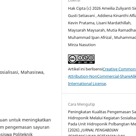
Hak Cipta (c) 2026 Ameilia Zuliyanti Si
Gusti Setiavani , Addiena Kinanthi Alfi
Kevin Pratama, Lisani Mardathillah,
Maysarah Maysarah, Mutia Ramadhan
Muhammad Ipan Afrizal , Muhamma
Mirza Nasution
Artikel ini berlisensi
Creative Common
sialisasi, Mahasiswa,
Attribution-NonCommercial-ShareAlik
International License
.
Cara Mengutip
Peningkatan Kualitas Pengemasan S
Hidroponik Melalui Kegiatan Sosialisa
juan untuk meningkatkan
Pada Unit Hidroponik Polbangtan M
am pengemasan sayuran
(2026).
JURNAL PENGABDIAN
siswa Politeknik
PEMBANGUNAN PERTANIAN DAN