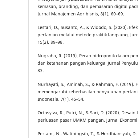
kemasan, branding, dan pemasaran digital pada
Jurnal Manajemen Agribisnis, 8(1), 60–69.
Lestari, D., Susanto, A., & Widodo, S. (2020). Ef
pertanian melalui metode praktik langsung. Jur
15(2), 89–98.
Nugraha, R. (2019). Peran hidroponik dalam p
dan ketahanan pangan keluarga. Jurnal Penyuluh
83.
Nurhayati, S., Aminah, S., & Rahman, F. (2019). 
memengaruhi keberhasilan penyuluhan pertanian
Indonesia, 7(1), 45–54.
Octasylva, R., Putri, N., & Sari, D. (2020). Desai
perluasan pasar UMKM pangan. Jurnal Ekonomi Kr
Pertami, N., Watiningsih, T., & Herdhiansyah, D. 