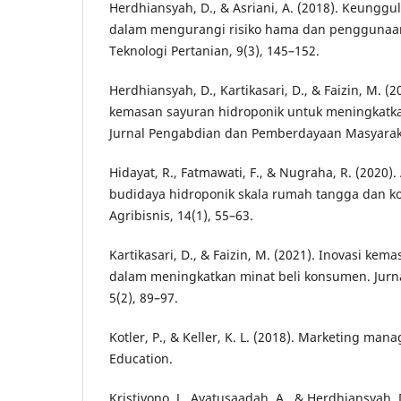
Herdhiansyah, D., & Asriani, A. (2018). Keunggu
dalam mengurangi risiko hama dan penggunaan 
Teknologi Pertanian, 9(3), 145–152.
Herdhiansyah, D., Kartikasari, D., & Faizin, M. (
kemasan sayuran hidroponik untuk meningkatka
Jurnal Pengabdian dan Pemberdayaan Masyaraka
Hidayat, R., Fatmawati, F., & Nugraha, R. (2020)
budidaya hidroponik skala rumah tangga dan ko
Agribisnis, 14(1), 55–63.
Kartikasari, D., & Faizin, M. (2021). Inovasi kem
dalam meningkatkan minat beli konsumen. Jurna
5(2), 89–97.
Kotler, P., & Keller, K. L. (2018). Marketing ma
Education.
Kristiyono, J., Ayatusaadah, A., & Herdhiansyah, 