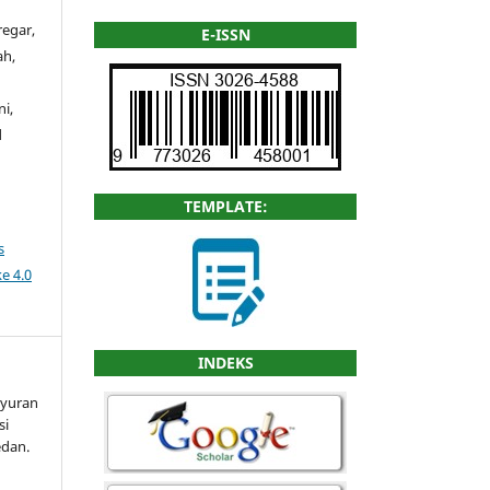
regar,
E-ISSN
ah,
i,
d
TEMPLATE:
s
e 4.0
INDEKS
ayuran
si
edan.