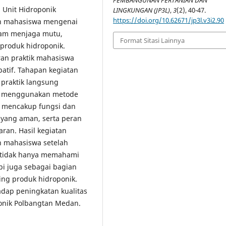
Unit Hidroponik
LINGKUNGAN (JP3L)
,
3
(2), 40-47.
https://doi.org/10.62671/jp3l.v3i2.90
n mahasiswa mengenai
lam menjaga mutu,
Format Sitasi Lainnya
produk hidroponik.
ran praktik mahasiswa
patif. Tahapan kegiatan
, praktik langsung
si menggunakan metode
an mencakup fungsi dan
yang aman, serta peran
an. Hasil kegiatan
 mahasiswa setelah
a tidak hanya memahami
pi juga sebagai bagian
ing produk hidroponik.
adap peningkatan kualitas
onik Polbangtan Medan.