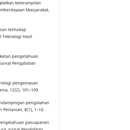
katkan keterampilan
Pemberdayaan Masyarakat,
asan terhadap
l Teknologi Hasil
ingkatan pengetahuan
 Jurnal Pengabdian
eknologi pengemasan
sia, 12(2), 101–109.
. Pendampingan pengolahan
 Pertanian, 8(1), 1–10.
). Pengetahuan pascapanen
ra. Jurnal Pendidikan