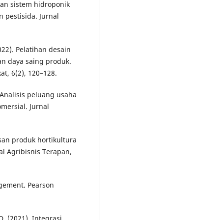
lan sistem hidroponik
pestisida. Jurnal
2022). Pelatihan desain
n daya saing produk.
t, 6(2), 120–128.
. Analisis peluang usaha
mersial. Jurnal
asan produk hortikultura
l Agribisnis Terapan,
nagement. Pearson
D. (2021). Integrasi